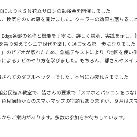
参加によりＫＳＮ花立サロンの勉強会を開催しました。
し、換気をのため窓を開けました。クーラーの効果も落ちるこ
Edge各部の名称と機能を丁寧に、詳しく説明、実践を示し
er の廃止を乗り越えてシニア世代を楽しく過ごせる第一歩になりました
！」のビデオが壊れたため、急遽テキストにより『地図を使い
歩によるナビのやり方を学びました。もちろん、都さんやメイ
当されてのダブルヘッターでした。本当にお疲れさまでした。
民館公民館Ａ教室で、皆さんの要求で「スマホとパソコンをつな
。色見講師からのスマホマップの宿題もありますが、９月はス
んからご案内があります。多数の参加をお待ちしています。