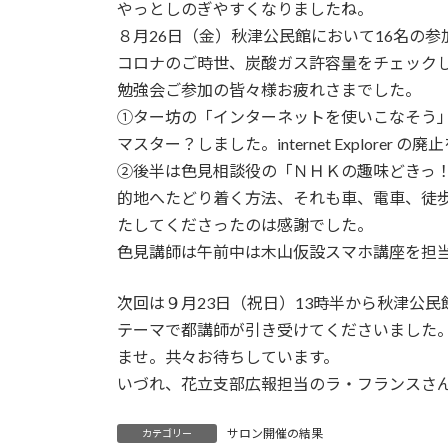
日
やっとしのぎやすくなりましたね。
時
８月26日（金）秋津公民館において16名の
:
コロナのご時世、炭酸ガス許容量をチェック
勉強会ご参加の皆々様お疲れさまでした。
①ター坊の「インターネットを使いこなそう」
マスター？しました。internet Explor
②後半は色見相談役の「ＮＨＫの趣味どきっ
的地へたどり着く方法、それも車、電車、徒
たしてくださったのは感謝でした。
色見講師は午前中は木山仮設スマホ講座を担
次回は９月23日（祝日）13時半から秋津公
テーマで都講師が引き受けてくださいました
ませ。共々お待ちしています。
いづれ、花立支部広報担当のラ・フランスさ
サロン開催の結果
カテゴリー