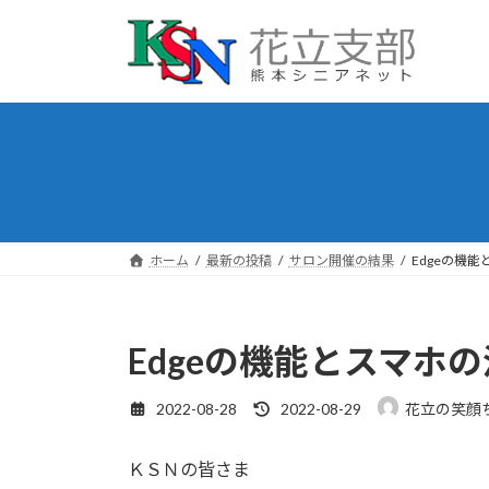
コ
ナ
ン
ビ
テ
ゲ
ン
ー
ツ
シ
へ
ョ
ス
ン
キ
に
ッ
移
プ
動
ホーム
最新の投稿
サロン開催の結果
Edgeの機
Edgeの機能とスマホ
最
2022-08-28
2022-08-29
花立の笑顔
終
更
ＫＳＮの皆さま
新