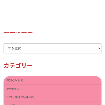
2024年花見風景（江津湖湖畔）
過去の投稿
ア
ー
カ
イ
カテゴリー
ブ
お知らせ (49)
その他 (11)
サロン開催の結果 (50)