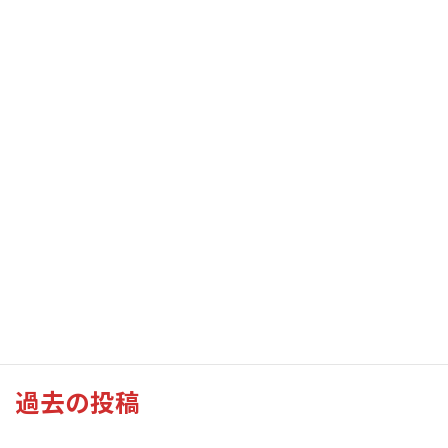
2016年花立サロン発会式
2024年花見風景（江津湖湖畔）
過去の投稿