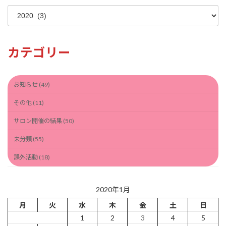
ア
ー
カ
イ
カテゴリー
ブ
お知らせ (49)
その他 (11)
サロン開催の結果 (50)
未分類 (55)
課外活動 (18)
2020年1月
月
火
水
木
金
土
日
1
2
3
4
5