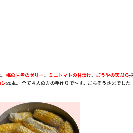
よ。
梅の甘煮のゼリー
、
ミニトマトの甘漬け
、
ごうやの天ぷら
コシ
20本。 全て４人の方の手作りで～す。ごちそうさまでし