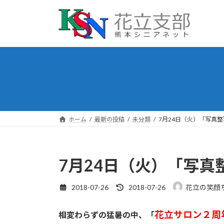
コ
ナ
ン
ビ
テ
ゲ
ン
ー
ツ
シ
へ
ョ
ス
ン
キ
に
ッ
移
プ
動
ホーム
最新の投稿
未分類
7月24日（火）「写真
7月24日（火）「写
最
2018-07-26
2018-07-26
花立の笑顔
終
更
花立サロン２周
相変わらずの猛暑の中、「
新