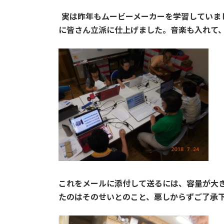
日
時
実は昨年もムービーメーカーを学習していま
:
に皆さん立派に仕上げました。音楽も入れて
これをメールに添付して送るには、容量が大
たのはそのせいとのこと、悪しからずご了承