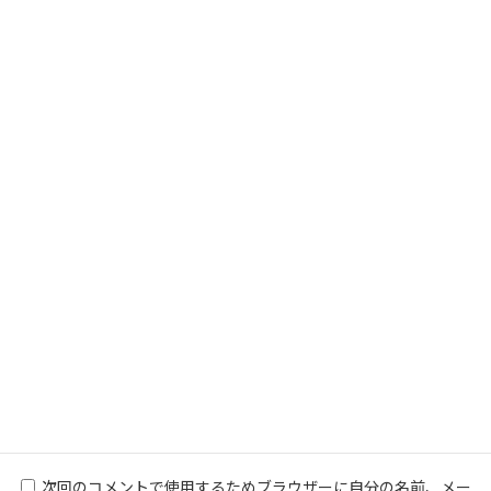
名前
※
メール
※
サイト
次回のコメントで使用するためブラウザーに自分の名前、メー