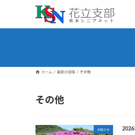
コ
ナ
ン
ビ
テ
ゲ
ン
ー
ツ
シ
へ
ョ
ス
ン
キ
に
ッ
移
プ
動
ホーム
最新の投稿
その他
その他
20
お知らせ