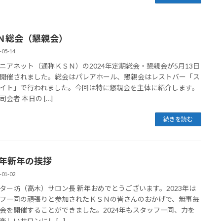
Ｎ総会（懇親会）
-05-14
ニアネット（通称ＫＳＮ）の2024年定期総会・懇親会が5月13日
開催されました。総会はパレアホール、懇親会はレストバー「ス
イト」で行われました。今回は特に懇親会を主体に紹介します。
会者 本日の […]
続きを読む
24年新年の挨拶
-01-02
ター坊（高木）サロン長 新年おめでとうございます。2023年は
フ一同の頑張りと参加されたＫＳＮの皆さんのおかげで、無事毎
会を開催することができました。2024年もスタッフ一同、力を
楽しいサロンにし […]