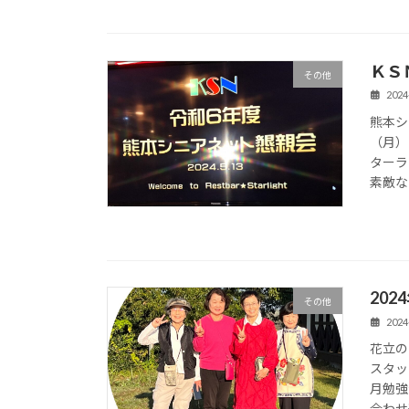
ＫＳ
その他
2024
熊本シ
（月）
ターラ
素敵な司
20
その他
2024
花立の
スタッ
月勉強
合わせ