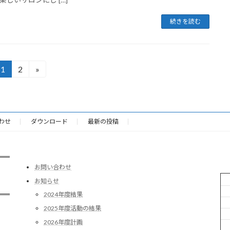
続きを読む
1
2
»
固
固
定
定
ペ
ペ
ー
ー
ジ
ジ
わせ
ダウンロード
最新の投稿
お問い合わせ
お知らせ
2024年度結果
2025年度活動の結果
2026年度計画