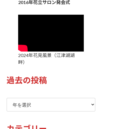
2016年花立サロン発会式
2024年花見風景（江津湖湖
畔）
過去の投稿
ア
ー
カ
イ
カテゴリー