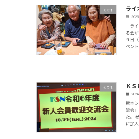
ライ
その他
2025
ライオ
る会が
９日（
ベント
ＫＳ
その他
2024
熊本シ
流会」
た。 
に加入