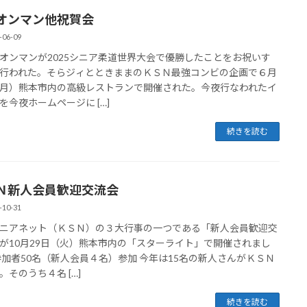
オンマン他祝賀会
-06-09
ンマンが2025シニア柔道世界大会で優勝したことをお祝いす
行われた。そらジィとときままのＫＳＮ最強コンビの企画で６月
月）熊本市内の高級レストランで開催された。今夜行なわれたイ
を今夜ホームページに […]
続きを読む
Ｎ新人会員歓迎交流会
-10-31
ニアネット（ＫＳＮ）の３大行事の一つである「新人会員歓迎交
が10月29日（火）熊本市内の「スターライト」で開催されまし
参加者50名（新人会員４名）参加 今年は15名の新人さんがＫＳＮ
。そのうち４名 […]
続きを読む