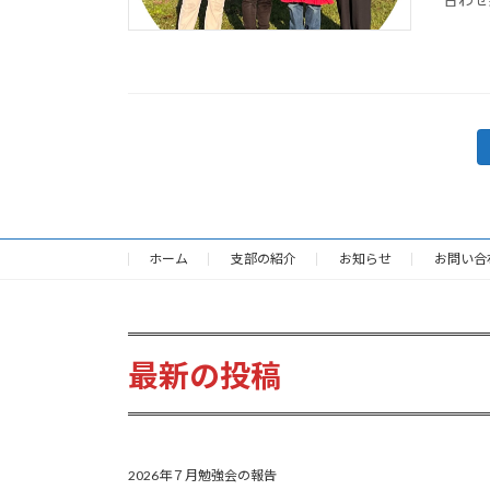
投
稿
の
ホーム
支部の紹介
お知らせ
お問い合
ペ
ー
ジ
最新の投稿
送
り
2026年７月勉強会の報告