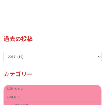
2024年花見風景（江津湖湖畔）
過去の投稿
ア
ー
カ
イ
カテゴリー
ブ
お知らせ (49)
その他 (11)