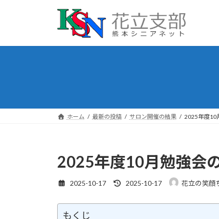
コ
ナ
ン
ビ
テ
ゲ
ン
ー
ツ
シ
へ
ョ
ス
ン
キ
に
ッ
移
プ
動
ホーム
最新の投稿
サロン開催の結果
2025年度1
2025年度10月勉強会
最
2025-10-17
2025-10-17
花立の笑顔
終
更
新
もくじ