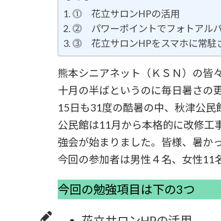
日
時
⓵ 花立サロンHPの活用
:
⓶ パワーポイントでフォトアル
⓷ 花立サロンHPをスマホに常駐
熊本シニアネット（ＫＳＮ）の皆
十月の半ばというのに毎日暑さの
15日も31度の酷暑の中、秋津公
公民館は11月から本格的に改修工
強会が始まりました。皆様、暑か
今回の参加者は男性４名、女性11
今回の勉強項目は下の3つ
花立サロンHPの活用