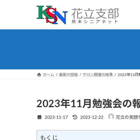
コ
ナ
ン
ビ
テ
ゲ
ン
ー
ツ
シ
へ
ョ
ス
ン
キ
に
ッ
移
プ
動
ホーム
最新の投稿
サロン開催の結果
2023年11
2023年11月勉強会の
最
2023-11-17
2023-12-22
花立の笑顔
終
更
新
もくじ