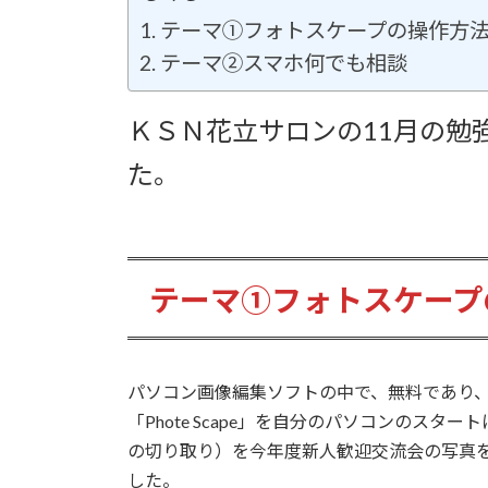
日
時
テーマ①フォトスケープの操作方
:
テーマ②スマホ何でも相談
ＫＳＮ花立サロンの11月の勉
た。
テーマ①フォトスケープ
パソコン画像編集ソフトの中で、無料であり、高
「Phote Scape」を自分のパソコンの
の切り取り）を今年度新人歓迎交流会の写真
した。