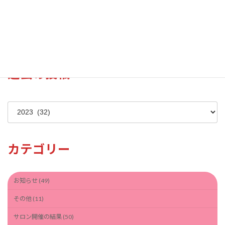
2024年花見風景（江津湖湖畔）
過去の投稿
ア
ー
カ
イ
カテゴリー
ブ
お知らせ (49)
その他 (11)
サロン開催の結果 (50)