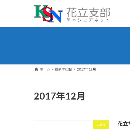
コ
ナ
ン
ビ
テ
ゲ
ン
ー
ツ
シ
へ
ョ
ス
ン
キ
に
ッ
移
プ
動
ホーム
最新の投稿
2017年12月
2017年12月
花立
未分類