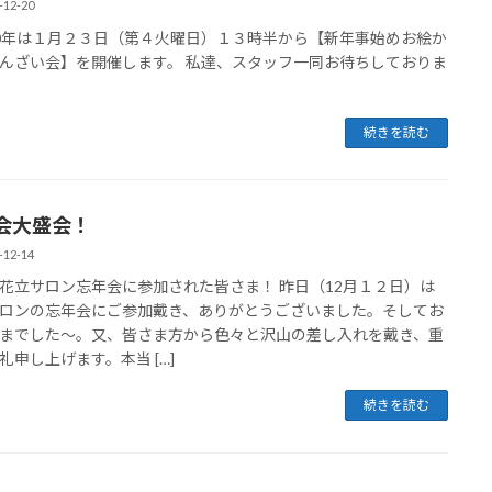
-12-20
0年は１月２３日（第４火曜日）１３時半から【新年事始めお絵か
んざい会】を開催します。 私達、スタッフ一同お待ちしておりま
続きを読む
会大盛会！
-12-14
花立サロン忘年会に参加された皆さま！ 昨日（12月１２日）は
ロンの忘年会にご参加戴き、ありがとうございました。そしてお
までした～。又、皆さま方から色々と沢山の差し入れを戴き、重
礼申し上げます。本当 […]
続きを読む