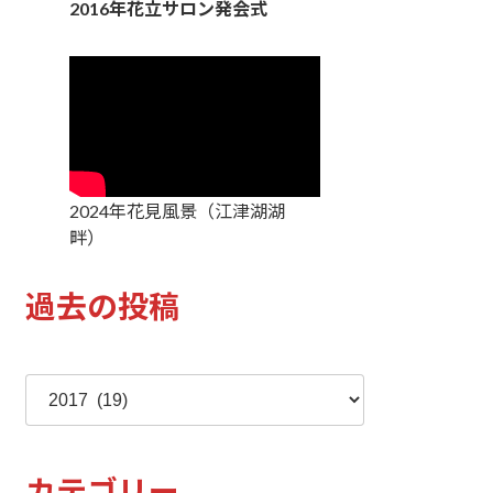
2016年花立サロン発会式
2024年花見風景（江津湖湖
畔）
過去の投稿
ア
ー
カ
イ
カテゴリー